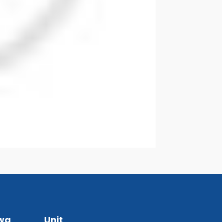
wa
Unit