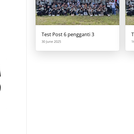
Test Post 6 pengganti 3
T
30 June 2025
1