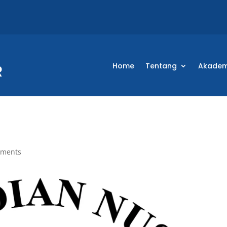
Home
Tentang
Akadem
mments