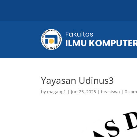
Yayasan Udinus3
by
magang1
|
Jun 23, 2025
|
beasiswa
|
0 co